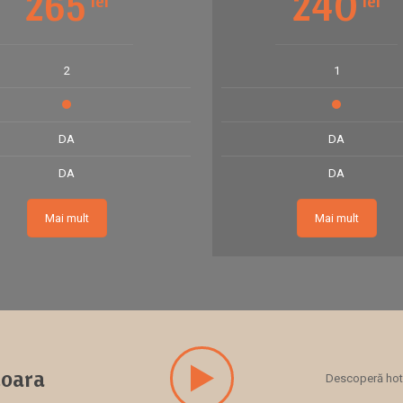
265
240
lei
lei
2
1
DA
DA
DA
DA
Mai mult
Mai mult
doara
Descoperă hotel