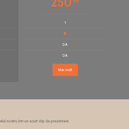
250
lei
1
DA
DA
Mai mult
ul nostru într-un scurt clip de prezentare.